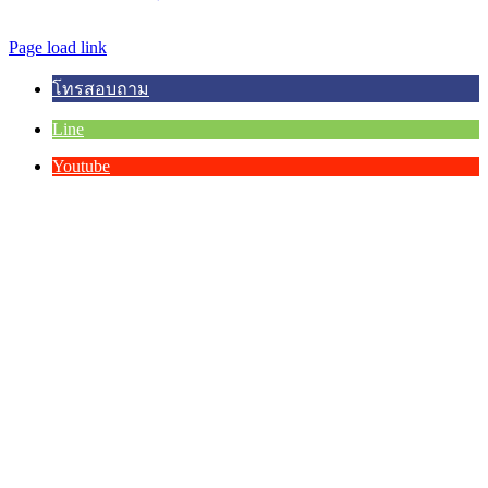
© Copyright 2012 -
2026 | Asia Hospital | All Rights Reserved.
Page load link
โทรสอบถาม
Line
Youtube