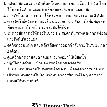
หลังผ่าตัดนอนควรพักฟื้นที่โรงพยาบาลอย่างน้อย 1-2 วัน โดย
ให้นอนในลักษณะงอตัวเพื่อลดแรงตึงจากแผลผ่าตัด
การตัดไหมสามารถทำได้หลังจากการผ่าตัดประมาณ 2 สัปดา
ควรรัดผ้ายืดรัดหน้าท้องในระยะเวลา 6-8 สัปดาห์ เพื่อพยุงหน้
ท้อง และทำให้หน้าท้องกระชับได้ดีขึ้น
ไม่ควรยืดลำตัวให้ตรงในช่วง 1-2 สัปดาห์แรกหลังผ่าตัด เพื่อล
แรงตึงที่บริเวรแผล
งดกิจกรรมหนัก และหลีกเลี่ยงการออกกำลังกาย ในระยะเวล
2 เดือน
ดูเเลรักษาความสะอาดเเผล ระวังอย่าให้เปียกน้ำ
ปฏิบัติตามคําแนะนําของแพทย์อย่างเคร่งครัด
รับประทานยาตามใบสั่งแพทย์จนครบ เพื่อลดอาการปวด บวม
เข้าพบแพทย์ตามใบนัด หากพบอาการผิดปกติใด ๆ ควรแจ้ง
แพทย์ให้ทราบทันที
รีวิว Tummy Tuck