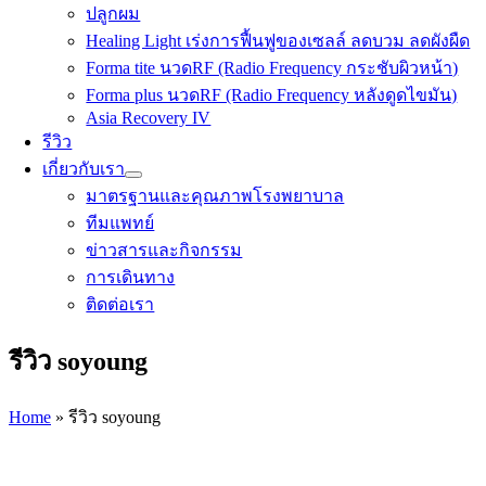
ปลูกผม
Healing Light เร่งการฟื้นฟูของเซลล์ ลดบวม ลดผังผืด
Forma tite นวดRF (Radio Frequency กระชับผิวหน้า)
Forma plus นวดRF (Radio Frequency หลังดูดไขมัน)
Asia Recovery IV
รีวิว
เกี่ยวกับเรา
มาตรฐานและคุณภาพโรงพยาบาล
ทีมแพทย์
ข่าวสารและกิจกรรม
การเดินทาง
ติดต่อเรา
รีวิว soyoung
Home
»
รีวิว soyoung