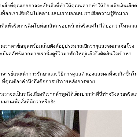
สิ่งที่คุณเจออาจจะเป็นสิ่งที่ทำให้คุณพลาดทำให้ต้องเสียเงินเสียค
์โบท็อกเราเสียเงินไปหลายแสนเราบอกเลยเราเสียความรู้สึกมาก
หาที่แท้จริงการฉีดโบท็อกลิฟกรอบหน้าก็จริงแต่ไม่ได้บอกว่าโหนกแ
ที่สุดเราหาข้อมูลพร้อมเก็บตังค์อยู่ประมาณปีกว่าๆและจดมาเจอโรง
ีผลลัพธ์มากมายเรานั่งดูรีวิวมาพักใหญ่แล้วจึงตัดสินใจเข้าหา
ตามอาจารย์แนะนำการรักษาและวิธีการดูแลตัวเองและผลที่จะเกิดขึ้นใ
ร ที่คุณต้องคำนึงถึงคือการบริการหลังการขาย
าจะเป็นหนึ่งเสียงที่เรากล้าพูดได้เต็มปากว่าที่นี่ทำจริงสวยจริงแ
่านเพื่อสิ่งที่ดีกว่าหรือยัง